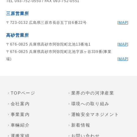
TEL 093-752-0550 / FAX 093-752-0551
三原営業所
〒723-0132 広島県三原市長谷五丁目6番22号
[
MAP
]
高砂営業所
〒676-0825 兵庫県高砂市阿弥陀町北池13番地1
[
MAP
]
〒676-0825 兵庫県高砂市阿弥陀町北池字原ヶ谷339番(事業
場)
[
MAP
]
TOPページ
業界の中の河津産業
会社案内
環境への取り組み
事業案内
運輸安全マネジメント
車輛紹介
新着情報
運搬実績
お問い合わせ